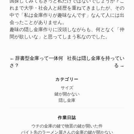
国探してみてもきっと私だけではないでしょうか？こ
れまで大学・社会人と経歴を重ねてきましたが、その
中で「私は金庫作りが趣味なんです」なんて人には出
会ったことがありません。
趣味の隠し金庫作りに没頭しながらも、何となく「仲
間が欲しいな」と思ってしまう私なのでした。
←
辞書型金庫って一体何
社長は隠し金庫を持ってい
Post
さ？
る
→
navigation
カテゴリー
サイズ
鍵が開かない
隠し金庫
作業日誌
ウチの金庫の鍵で物置の鍵が開いた件
バイト先のラーメン屋さんの金庫の鍵が開かない