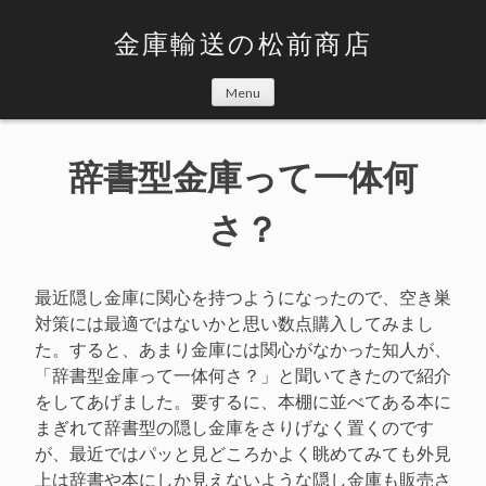
Skip
to
金庫輸送の松前商店
content
Menu
辞書型金庫って一体何
さ？
最近隠し金庫に関心を持つようになったので、空き巣
対策には最適ではないかと思い数点購入してみまし
た。すると、あまり金庫には関心がなかった知人が、
「辞書型金庫って一体何さ？」と聞いてきたので紹介
をしてあげました。要するに、本棚に並べてある本に
まぎれて辞書型の隠し金庫をさりげなく置くのです
が、最近ではパッと見どころかよく眺めてみても外見
上は辞書や本にしか見えないような隠し金庫も販売さ